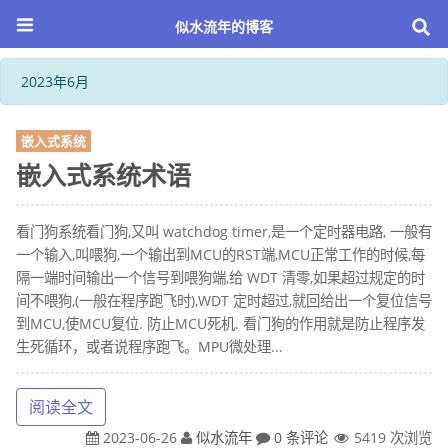
似水流年的博客
2023年6月
嵌入式系统
嵌入式系统术语
看门狗系统看门狗,又叫 watchdog timer,是一个定时器电路, 一般有
一个输入,叫喂狗,一个输出到MCU的RST端,MCU正常工作的时候,每
隔一端时间输出一个信号到喂狗端,给 WDT 清零,如果超过规定的时
间不喂狗,(一般在程序跑飞时),WDT 定时超过,就回给出一个复位信号
到MCU,使MCU复位. 防止MCU死机. 看门狗的作用就是防止程序发
生死循环，或者说程序跑飞。MPU微处理...
阅读全文
2023-06-26
似水流年
0 条评论
5419 次浏览